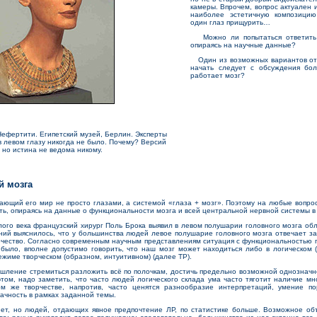
камеры. Впрочем, вопрос актуален 
наиболее эстетичную композицию
один глаз прищурить…
Можно ли попытаться ответить 
опираясь на научные данные?
Один из возможных вариантов отве
начать следует с обсуждения бол
работает мозг?
Нефертити. Египетский музей, Берлин. Эксперты
в левом глазу никогда не было. Почему? Версий
 но истина не ведома никому.
й мозга
щий его мир не просто глазами, а системой «глаза + мозг». Поэтому на любые вопро
ть, опираясь на данные о функциональности мозга и всей центральной нервной системы в
о века французский хирург Поль Брока выявил в левом полушарии головного мозга обл
ий выяснилось, что у большинства людей левое полушарие головного мозга отвечает за р
рчество. Согласно современным научным представлениям ситуация с функциональностью 
 было, вполне допустимо говорить, что наш мозг может находиться либо в логическом 
ежиме творческом (образном, интуитивном) (далее ТР).
ение стремиться разложить всё по полочкам, достичь предельно возможной однозначно
этом, надо заметить, что часто людей логического склада ума часто тяготит наличие м
ом же творчестве, напротив, часто ценятся разнообразие интерпретаций, умение п
ачность в рамках заданной темы.
т, но людей, отдающих явное предпочтение ЛР, по статистике больше. Возможное объ