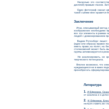
Насколько это соответствуе
дисплей) правым глазом. За
Один фотограф сказал авто
такой съёмки мне нравится 
Заключение
Итак, описываемый метод по
изображение необходимо пред
все эти элементы в рамках 
людей с доминированием пр
Вадим Ротенберг пишет: «К
(идеи или образа) правое п
иметь право на полет, на б
столкновений может быть вы
группы активизируется в режи
Не анализировать, не крит
творческого потенциала.
Вполне возможно, что описа
нуждающиеся ни в каких подх
пренебрегать сформулирован
Литература
1.
И Ефремов. Сеанс
от анализа и к целос
2.
И Ефремов. Блес
нельзя ставить во гл