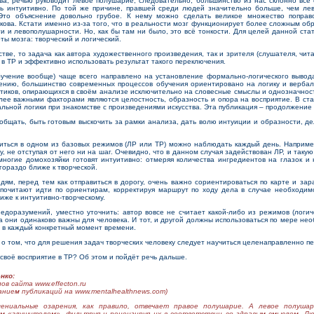
а; речью руководит левое полушарие; следовательно, большинство из нас склонно все 
ть интуитивно. По той же причине, правшей среди людей значительно больше, чем лев
Это объяснение довольно грубое. К нему можно сделать великое множество поправ
ова. Кстати именно из-за того, что в реальности мозг функционирует более сложным обр
и и левополушарности. Но, как бы там ни было, это всё тонкости. Для целей данной ста
ы мозга: творческий и логический.
ве, то задача как автора художественного произведения, так и зрителя (слушателя, читат
 в ТР и эффективно использовать результат такого переключения.
ение вообще) чаще всего направлено на установление формально-логического вывода
алению, большинство современных процессов обучения ориентировано на логику и верб
итиков, опирающихся в своём анализе исключительно на словесные смыслы и однозначност
лее важными факторами являются целостность, образность и опора на восприятие. В стат
льной логики при знакомстве с произведениями искусства. Эта публикация – продолжение 
бщать, быть готовым выскочить за рамки анализа, дать волю интуиции и образности, дел
ься в одном из базовых режимов (ЛР или ТР) можно наблюдать каждый день. Например,
у, не отступая от него ни на шаг. Очевидно, что в данном случая задействован ЛР, и таку
 многие домохозяйки готовят интуитивно: отмеряя количества ингредиентов на глазок и 
гораздо ближе к творческой.
, перед тем как отправиться в дорогу, очень важно сориентироваться по карте и за
дпочитают идти по ориентирам, корректируя маршрут по ходу дела в случае необходим
лиже к интуитивно-творческому.
доразумений, уместно уточнить: автор вовсе не считает какой-либо из режимов (логич
 они одинаково важны для человека. И тот, и другой должны использоваться по мере нео
 в каждый конкретный момент времени.
 том, что для решения задач творческих человеку следует научиться целенаправленно пе
своё восприятие в ТР? Об этом и пойдёт речь дальше.
нко:
ов сайта www.effecton.ru
анием публикаций на www.mentalhealthnews.com)
гениальные озарения, как правило, отвечает правое полушарие. А левое полушар
м «глушителем», фильтруя и рецензируя их в соответствии со здравым смыслом. Л