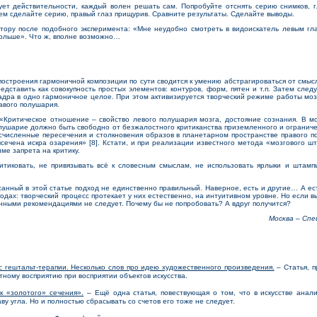
т действительности, каждый волен решать сам. Попробуйте отснять серию снимков, г
тем сделайте серию, правый глаз прищурив. Сравните результаты. Сделайте выводы.
ру после подобного эксперимента: «Мне неудобно смотреть в видоискатель левым глаз
больше». Что ж, вполне возможно…
строения гармоничной композиции по сути сводится к умению абстрагироваться от смысл
ставить как совокупность простых элементов: контуров, форм, пятен и т.п. Затем следу
кадра в одно гармоничное целое. При этом активизируется творческий режиме работы моз
авого полушария.
ритическое отношение – свойство левого полушария мозга, достояние сознания. В м
олушарие должно быть свободно от безжалостного критиканства приземленного и огранич
есчисленные пересечения и столкновения образов в планетарном пространстве правого по
сечена искра озарения» [8]. Кстати, и при реализации известного метода «мозгового ш
ме запрета на критику.
иковать, не привязывать всё к словесным смыслам, не использовать ярлыки и штампы
нный в этой статье подход не единственно правильный. Наверное, есть и другие… А ест
одах: творческий процесс протекает у них естественно, на интуитивном уровне. Но если вы 
ными рекомендациями не следует. Почему бы не попробовать? А вдруг получится?
Москва – Спе
 гештальт-терапии. Несколько слов про идею художественного произведения.
– Статья, п
тному восприятию при восприятии объектов искусства.
к «золотого» сечения».
– Ещё одна статья, повествующая о том, что в искусстве анали
аву угла. Но и полностью сбрасывать со счетов его тоже не следует.