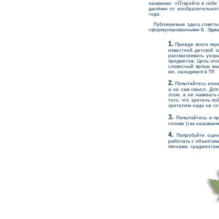
название: «Откройте в себе 
далёких от изобразительног
года.
Публикуемые здесь советы 
сформулированными Б. Эдва
1.
Прежде всего пере
известной детской 
рассматривать узор
предметов. Цель это
словесный ярлык, мы
же, находимся в ТР.
2.
Попытайтесь изнач
а не сам смысл. Для
этом, а не навязать
того, что зритель по
зрителем надо не г
3.
Попытайтесь в пр
голове (так называе
4.
Попробуйте оцени
работать с объектами
пятнами, градиентами,