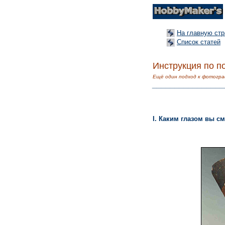
На главную стр
Список статей
Инструкция по п
Ещё один подход к фотогра
________________
I. Каким глазом вы с