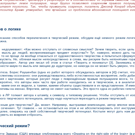
заглушить» левое полушарие, чаще других позволяют озарениям правого полуша
считают психологи. Так, чтобы приманить озарение, писатель Джозеф Конрад обыч
мпозитор Брамс утверждал, что ярчайшие из проблесков вдохновения посещают его
ов о логике
анию способов переключения в творческий режим, обсудим ещё немного режим логиче
ажна.
едоумевают: «Как можно отступать от словесных смыслов? Зачем творить, если цель з
 мысль до людей, воспринимающих предмет искусства?» Тут, наверно, можно дать та
 то не проще ли вообще отказаться от художественного творчества и попытаться сформул
реуспеть. Но, облекая мысли непосредственно в слова, мы рискуем быть непонятыми гор
образами». Автор уже писал об этом в статье «Творить и понимать» [3]. Занимаясь х
онести какую-то мысль или эмоцию до аудитории, но никогда он не может быть уверен, что 
за. Борис Раушенбах (одна из работ которого обсуждалась автором в [4]) считал, что
спективы осознанно: они руководствовались либо естественностью восприятие, либо доби
ния с картинами, которые рисуют люди с повреждённым правым полушарием мозга, то
ероятно, что авторы икон часто при работе находились не в творческом, а в аналити
 каким они их видели, а такими, какими объекты существовали в их представлении. И име
ективы на иконах. Впрочем, автор не смеет настаивать. Это просто одна из рабочих гипоте
в ЛР толкает автора к штампу, к символу, к типовому решению. Чтобы отступить от из
ого творческого потенциала, автору надо научиться переходить в режим творческий.
ым для творчества? Да, может. Например, выстраивая композицию, автор вполне може
 сечении». Тут главное – не остановиться на этом и не абсолютизировать этот инструме
алее, опираясь на свой собственный творческий потенциал. Костыли могут дать нам д
уметь их вовремя отбросить.
орческий режим?
 Эдвардс (США) впервые опубликовала книгу «Drawing on the right side of the brain» (в 