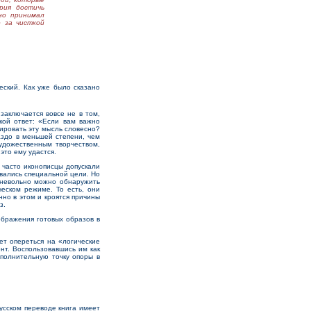
рия достичь
но принимал
 за чисткой
ский. Как уже было сказано
аключается вовсе не в том,
кой ответ: «Если вам важно
ировать эту мысль словесно?
аздо в меньшей степени, чем
удожественным творчеством,
это ему удастся.
 часто иконописцы допускали
вались специальной цели. Но
 невольно можно обнаружить
ческом режиме. То есть, они
нно в этом и кроятся причины
з.
ображения готовых образов в
т опереться на «логические
нт. Воспользовавшись им как
ополнительную точку опоры в
русском переводе книга имеет