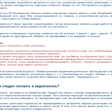
ми ярлыками, попытайтесь выстроить из всех этих элементов гармоничную композицию, 
не должно распадаться на отдельные элементы. Правил тут нет. Постарайтесь не думать
имать.
тся в ЛР. Большинство типичных ошибок начинающих связано именно с этим. Залюбовал
бражения есть края. Или сконцентрировался на главном, а второстепенная деталь вс
о, «растущее» из головы модели).
аться от явных смыслов и анализировать чистые визуальные элементы редко даётся че
рактикой вполне можно развить в себе эту способность.
чном изображении отдельные элементы как бы вступают в диалог с друг с другом. П
 же время ни одна фраза не забивает, не перекрикивает и не подавляет остальных.
дс:
ниги «Откройте в себе художника»:
 величайших парадоксов изобразительного искусства состоит в том, что изображаемы
рвостепенной важностью в создании красоты».
ку правое полушарие очень интересуется тем, как предметы складываются друг с дру
истему, его можно назвать решающим фактором в формировании эстетической реакци
любой рисунок очень внимательно рассматриваемого объекта, портрет раскрывает
дели, сколько душу самого художника».
я положительный результат? Какими рычагами управления располагает фотограф при съё
 решающего мгновения, построение кадра и т. п. Начинающим не следует забывать и 
ие: линия горизонта не должна быть завалена, а вертикали – перекошены и т.п.
ом следует смотреть в видоискатель?
нее, чем кажется на первый взгляд. Каждый глаз связан с обоими полушариями мозга. Де
есто пересечения волокон глазных нервов. Часть волокон переходит на противоположную с
илу этого нельзя утверждать, что прищуривая один глаз, мы активизируем одно из полушари
локна зрительных нервов всё же перекрещиваются, восприятие образов различными гл
мическую идентичность правого и левого глаза). В силу этого вполне можно допустить,
м фотограф будет смотреть в видоискатель.