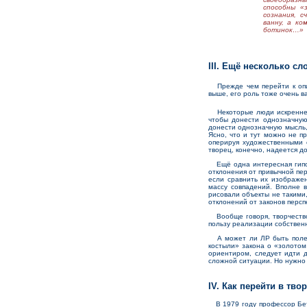
способны «
сознания, 
ванну, а ко
ботинок…»
III. Ещё несколько сл
Прежде чем перейти к опис
выше, его роль тоже очень в
Некоторые люди искренне н
чтобы донести однозначную
донести однозначную мысль,
Ясно, что и тут можно не п
оперируя художественными 
творец, конечно, надеется д
Ещё одна интересная гипоте
отклонения от привычной пер
если сравнить их изображе
массу совпадений. Вполне в
рисовали объекты не такими,
отклонений от законов персп
Вообще говоря, творчество 
пользу реализации собственн
А может ли ЛР быть полезн
костыли» закона о «золотом
ориентиром, следует идти д
сложной ситуации. Но нужно 
IV. Как перейти в тв
В 1979 году профессор Бетти