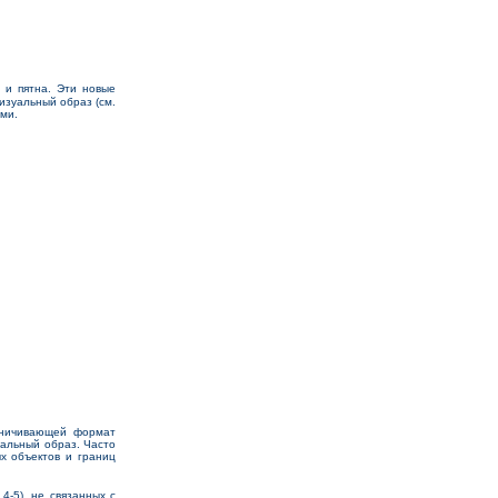
 и пятна. Эти новые
изуальный образ (см.
ами.
аничивающей формат
уальный образ. Часто
х объектов и границ
4-5), не связанных с