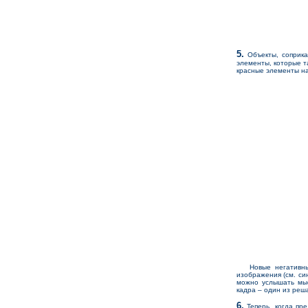
5.
Объекты, соприка
элементы, которые т
красные элементы на
Новые негативные 
изображения (см. си
можно услышать мыс
кадра – один из ре
6.
Теперь, когда пре