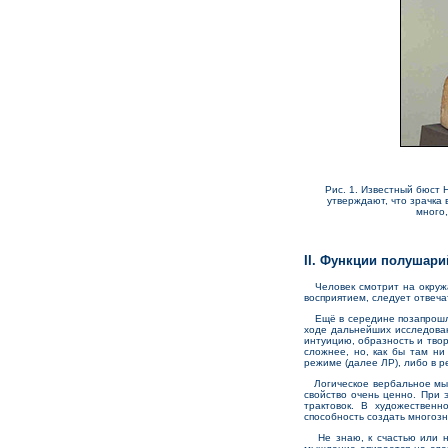
Рис. 1. Известный бюст 
утверждают, что зрачка 
много,
II. Функции полушари
Человек смотрит на окружаю
восприятием, следует отвеча
Ещё в середине позапрошлог
ходе дальнейших исследован
интуицию, образность и тво
сложнее, но, как бы там ни
режиме (далее ЛР), либо в р
Логическое вербальное мышл
свойство очень ценно. При 
трактовок. В художественн
способность создать многозн
Не знаю, к счастью или не