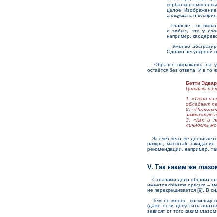
вербально-смысловы
целое. Изображение 
а ощущать и восприн
Главное – не вывали
и забыл, что у изо
например, как дерев
Умение абстрагиров
Однако регулярной п
Образно выражаясь, на уда
остаётся без ответа. И в то
Бетти Эдвар
Цитаты из к
1. «Один из
обладает пе
2. «Посколь
замкнутую с
3. «Как и 
личность мо
За счёт чего же достигаетс
ракурс, масштаб, ожидание
рекомендации, например, так
V. Так каким же глаз
С глазами дело обстоит слож
имеется chiasma opticum – м
не перекрещивается [9]. В с
Тем не менее, поскольку во
(даже если допустить анато
зависят от того каким глазо