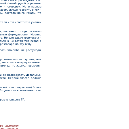
объяснять и раскладывать по
шей (левой рукой управляет
ок и оговорок. Но в первом
азом, лучше говорить о ЛР и
тьи достаточно понимать, что
еля и т.п.) состоит в умении
, связанного с однозначным
альные формулировки. Именно
ь. Но для задач творческих и
ьях [1, 2] автор уже писал о
разговора на эту тему.
ать что-либо, не рассуждая,
 кто-то готовит кулинарное
ю деятельность вряд ли можно
никогда не засекая времени.
ранее разработать детальный
ости. Первый способ больше
еский или творческий) более
бходимости в зависимости от
реключаться в ТР.
ие является
юди, которые