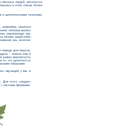
ку обычных людей, абсолютно
ржалась в этом списке более
и и дополненными тезисами,
, например, заняться
ением облаков можно
чных окружающих вас
на облако какой-либо
ривания, мы, конечно
е повода для смысла,
адача – помочь ему в
сё равно вероятность
а то, что делиться со
льными образами.
но звучащий у вас в
. Для этого следует
ак с чистыми формами,