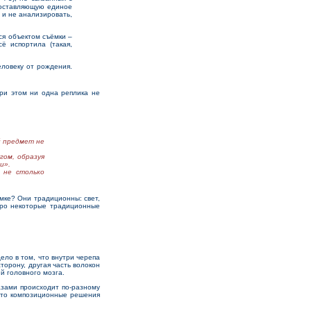
составляющую единое
 и не анализировать,
ся объектом съёмки –
ё испортила (такая,
ловеку от рождения.
ри этом ни одна реплика не
й предмет не
гом, образуя
и».
 не столько
мке? Они традиционны: свет,
про некоторые традиционные
ло в том, что внутри черепа
торону, другая часть волокон
й головного мозга.
азами происходит по-разному
 что композиционные решения