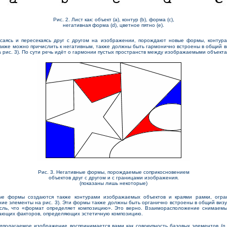
Рис. 2. Лист как: объект (a), контур (b), форма (c),
негативная форма (d), цветное пятно (e).
саясь и пересекаясь друг с другом на изображении, порождают новые формы, контура
акже можно причислить к негативным, также должны быть гармонично встроены в общий в
 рис. 3). По сути речь идёт о гармонии пустых пространств между изображаемыми объект
Рис. 3. Негативные формы, порождаемые соприкосновением
объектов друг с другом и с границами изображения.
(показаны лишь некоторые)
формы создаются также контурами изображаемых объектов и краями рамки, огр
ние элементы на рис. 3). Эти формы также должны быть органично встроены в общий виз
ль, что «формат определяет композицию». Это верно. Взаиморасположение снимаемы
шающих факторов, определяющих эстетичную композицию.
дполагаемое изображение воспринимается вами как совокупность базовых элементов (п. 