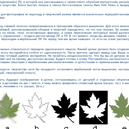
художника») [5], в которой она рассказывала о своём опыте обучения портретному рисун
о искусства. Книга быстро попала в список бестселлеров газеты New York Times и проде
для фотографов по переходу в творческий режим являются значительно переработанным
рдс.
д съёмкой полезно попрактиковаться в тренировке образного мышления. Для этого можно
забавой: рассматриванием облаков и попыткой определить, на что они похожи. За неим
ы на обоях, тени, естественные фактуры, а также пересечение контурных линий разли
го упражнения – создать мостик между ЛР и ТР. В тот момент, когда мы вешаем, скажем, 
 переходим в вербальный ЛР. Но перед тем как ярлык навешен, то есть на этапе рассмат
ально отказаться от передачи однозначного смысла. Вашей целью должно быть создани
 этого постарайтесь отойти от однозначности. Пусть зритель сделает вывод сам. Ваша з
 ему готовый шаблон восприятия. Не пугайтесь неоднозначности. Что бы вы не делали, в
ймёт всё по-своему, достаточно велика. Будьте готовы к этому. Постарайтесь настроиться н
отовыми смыслами и вербальными умозаключениями, а целостными и гармоничными визуа
оцессе творчества хотя бы ненадолго остановить вербальный поток мышления, неслыш
мый, «внутренний голос»).
ть будущее изображение в целом, отстранившись от деталей и отдельных объектов
 и деталями не как с чем-то, к чему можно прикрепить словесный ярлык (см.рис. 2a.), а к
 линиями и т.п. (см.рис. 2b-e.)