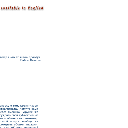
ляющая нам познать правду».
Пабло Пикассо
просу о том, каким глазом
отоаппарата? Кому-то сама
жется смешной. Другие же
бсуждать свои субъективные
ные особенности фотокамер
 такой вопрос вообще не
 смотреть обоими глазами,
ь, а на ЖК-экран цифровой