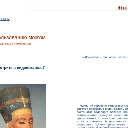
аницу
ользованию мозгом
фической композиции
______________________________
«Искусство – это ложь, позво
мотрите в видоискатель?
Нужно ли серьёзно относиться к во
следует смотреть в видоискатель ф
постановка подобного вопроса ка
готовы в ответ стразу же начать о
предпочтения, а также конструктив
и их эргономику. А для многих
существует, так они предпочитают
но не в старый-добрый видоискател