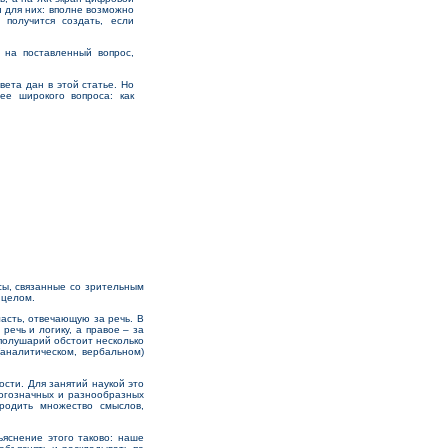
и для них: вполне возможно
 получится создать, если
на поставленный вопрос,
та дан в этой статье. Но
ее широкого вопроса: как
сы, связанные со зрительным
 целом.
асть, отвечающую за речь. В
ечь и логику, а правое – за
полушарий обстоит несколько
(аналитическом, вербальном)
сти. Для занятий наукой это
ногозначных и разнообразных
ородить множество смыслов,
яснение этого таково: наше