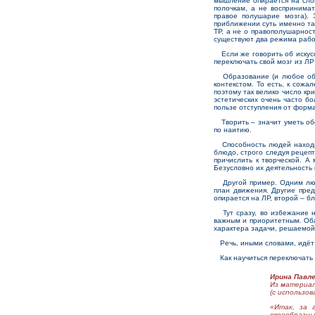
мышление опирается на слов
полочкам, а не воспринима
правое полушарие мозга). 
приближении суть именно так
ТР, а не о правополушарност
существуют два режима работ
Если же говорить об искусст
переключать свой мозг из ЛР
Образование (и любое обуч
контекстом. То есть, к сож
поэтому так велико число кр
эстетических очень часто бо
пользе отступления от форма
Творить – значит уметь обо
по наитию.
Способность людей находит
блюдо, строго следуя рецепт
причислить к творческой. А
Безусловно их деятельность 
Другой пример. Одним людям
план движения. Другие пре
опирается на ЛР, второй – б
Тут сразу, во избежание не
важным и приоритетным. Оба
характера задачи, решаемой
Речь, иными словами, идёт о
Как научиться переключать 
Ирина Павле
Из материал
(с использов
«Итак, за 
своеобразны