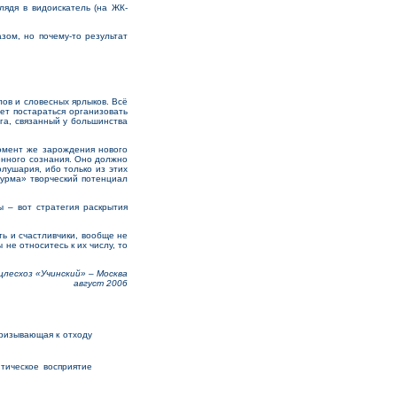
лядя в видоискатель (на ЖК-
ом, но почему-то результат
ов и словесных ярлыков. Всё
ет постараться организовать
га, связанный у большинства
омент же зарождения нового
енного сознания. Оно должно
лушария, ибо только из этих
турма» творческий потенциал
 – вот стратегия раскрытия
ь и счастливчики, вообще не
не относитесь к их числу, то
цлесхоз «Учинский» – Москва
август 2006
ризывающая к отходу
тическое восприятие